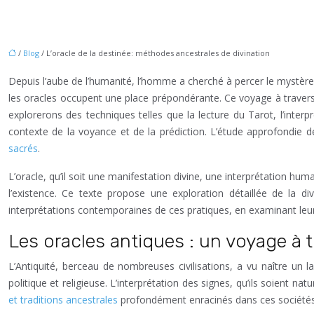
/
Blog
/ L’oracle de la destinée: méthodes ancestrales de divination
Depuis l’aube de l’humanité, l’homme a cherché à percer le mystère d
les oracles occupent une place prépondérante. Ce voyage à travers l’
explorerons des techniques telles que la lecture du Tarot, l’interp
contexte de la voyance et de la prédiction. L’étude approfondie
sacrés
.
L’oracle, qu’il soit une manifestation divine, une interprétation hum
l’existence. Ce texte propose une exploration détaillée de la di
interprétations contemporaines de ces pratiques, en examinant leur
Les oracles antiques : un voyage à t
L’Antiquité, berceau de nombreuses civilisations, a vu naître un la
politique et religieuse. L’interprétation des signes, qu’ils soient nat
et traditions ancestrales
profondément enracinés dans ces sociétés