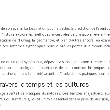
e son avenir. La fascination pour le destin, la prédiction de l’avenir,
histoire explore les méthodes ancestrales de divination, révélant leu
rétation de l’I Ching, la géomancie, et bien d’autres encore, en exam
 de ces systèmes symboliques nous ouvre les portes d’un monde ric
aine ou un outil symbolique, dépasse la simple prédiction. Il représen
vination, en soulignant l’importance de son contexte historique, cu
 pertinence dans la société actuelle. L’étude de ces pratiques nous 
ravers le temps et les cultures
rge éventail de pratiques divinatoires. Des temples majestueux aux c
urels ou surnaturels, jouait un rôle essentiel dans la prise de décision,
.