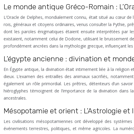
Le monde antique Gréco-Romain : L’Ora
L’Oracle de Delphes, mondialement connu, était situé au cœur de la G
rois, généraux et citoyens ordinaires, venus consulter la Pythie, prê
dont les paroles énigmatiques étaient ensuite interprétées par le
existaient, notamment celui de Dodone, utilisant le bruissement des
profondément ancrées dans la mythologie grecque, influençant les cro
L’égypte ancienne : divination et monde
En Égypte antique, la divination était intimement liée à la religio
dieux. L’examen des entrailles des animaux sacrifiés, notamment l’h
également un rôle primordial. Les prêtres, détenteurs d’un savoir 
hiéroglyphes témoignent de l’importance de la divination dans la
ancestrales.
Mésopotamie et orient : L’Astrologie et
Les civilisations mésopotamiennes ont développé des systèmes de 
événements terrestres, politiques, et même agricoles. La numérolo