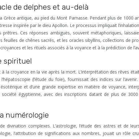
cle de delphes et au-delà
rèce antique, au pied du Mont Parnasse. Pendant plus de 1000 ans, de 1
tresse inspirée par le dieu Apollon. Le processus impliquait l’inhalati
s prêtres. Ces réponses ambiguës, souvent métaphoriques, laissaien
 feuilles de chênes sacrés, et les oracles sibyllins, collections de p
yances et les rituels associés à la voyance et à la prédiction de l’av
 spirituel
n et à la croyance en la vie après la mort. L’interprétation des rêves
épatoscopie (l’étude du foie), fournissait des indices sur l’avenir. 
ésotérique et d’une grande expertise en matière de voyance, interpr
 société égyptienne, avec des inscriptions datant de plus de 3000
 la numérologie
divination complexes. L’astrologie, l’étude des astres et de leurs 
gie, l’attribution de significations aux nombres, jouait un rôle c