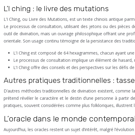
L’I ching : le livre des mutations
L’I Ching, ou Livre des Mutations, est un texte chinois antique par
Le processus de consultation, utilisant des jetons ou des pièces d
outil de divination, mais un ouvrage philosophique offrant une prof
orientale. Son usage continu témoigne de la persistance des traditi
L’I Ching est composé de 64 hexagrammes, chacun ayant une s
Le processus de consultation implique un élément de hasard, mai
L’I Ching offre des conseils et des perspectives sur les défis d
Autres pratiques traditionnelles : tas
D’autres méthodes traditionnelles de divination existent, comme la
prétend révéler le caractère et le destin d’une personne à partir de 
pratiques, souvent considérées comme plus folkloriques, illustrent l
L’oracle dans le monde contemporain 
Aujourd’hui, les oracles restent un sujet d’intérêt, malgré l’évolution