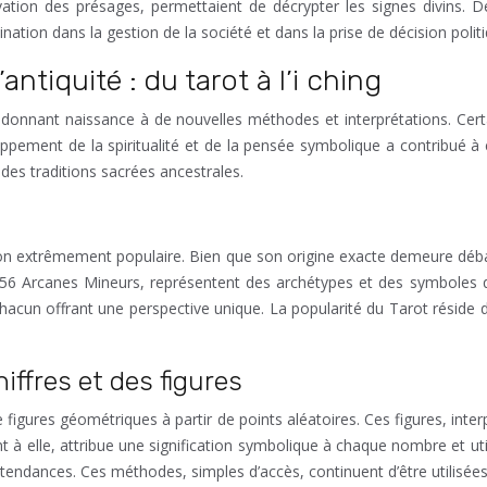
tion des présages, permettaient de décrypter les signes divins. De
nation dans la gestion de la société et dans la prise de décision politi
ntiquité : du tarot à l’i ching
s, donnant naissance à de nouvelles méthodes et interprétations. Cer
ppement de la spiritualité et de la pensée symbolique a contribué 
des traditions sacrées ancestrales.
tion extrêmement populaire. Bien que son origine exacte demeure débat
6 Arcanes Mineurs, représentent des archétypes et des symboles qui 
chacun offrant une perspective unique. La popularité du Tarot réside 
iffres et des figures
 figures géométriques à partir de points aléatoires. Ces figures, interp
ant à elle, attribue une signification symbolique à chaque nombre et 
 tendances. Ces méthodes, simples d’accès, continuent d’être utilisées