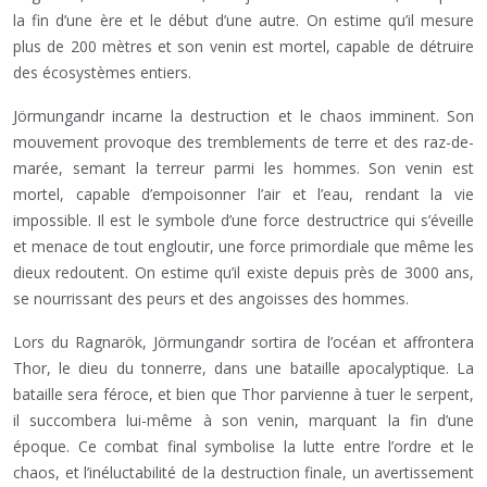
la fin d’une ère et le début d’une autre. On estime qu’il mesure
plus de 200 mètres et son venin est mortel, capable de détruire
des écosystèmes entiers.
Jörmungandr incarne la destruction et le chaos imminent. Son
mouvement provoque des tremblements de terre et des raz-de-
marée, semant la terreur parmi les hommes. Son venin est
mortel, capable d’empoisonner l’air et l’eau, rendant la vie
impossible. Il est le symbole d’une force destructrice qui s’éveille
et menace de tout engloutir, une force primordiale que même les
dieux redoutent. On estime qu’il existe depuis près de 3000 ans,
se nourrissant des peurs et des angoisses des hommes.
Lors du Ragnarök, Jörmungandr sortira de l’océan et affrontera
Thor, le dieu du tonnerre, dans une bataille apocalyptique. La
bataille sera féroce, et bien que Thor parvienne à tuer le serpent,
il succombera lui-même à son venin, marquant la fin d’une
époque. Ce combat final symbolise la lutte entre l’ordre et le
chaos, et l’inéluctabilité de la destruction finale, un avertissement