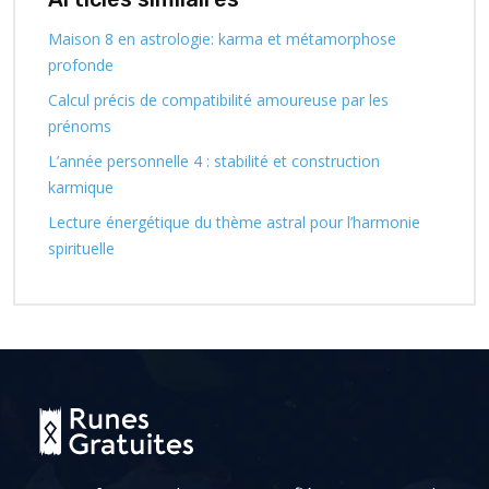
Maison 8 en astrologie: karma et métamorphose
profonde
Calcul précis de compatibilité amoureuse par les
prénoms
L’année personnelle 4 : stabilité et construction
karmique
Lecture énergétique du thème astral pour l’harmonie
spirituelle