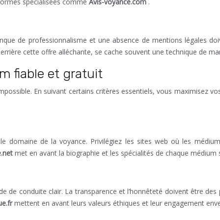
teformes spécialisées comme
Avis-voyance.com
.
nque de professionnalisme et une absence de mentions légales doiv
rrière cette offre alléchante, se cache souvent une technique de ma
m fiable et gratuit
impossible. En suivant certains critères essentiels, vous maximisez 
 domaine de la voyance. Privilégiez les sites web où les médiums 
e.net
met en avant la biographie et les spécialités de chaque médium s
e de conduite clair. La transparence et l’honnêteté doivent être des 
ue.fr
mettent en avant leurs valeurs éthiques et leur engagement env